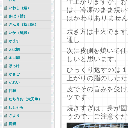
仕上がりますが、お
いわし（鰯）
は、冷凍のまま焼い
さば（鯖）
はかわりありません
さんま（秋刀魚）
焼き方は中火でまず
いか（烏賊）
通し
かます
次に皮側を焼いて仕
えぼ鯛
しいと思います。
金目鯛
ほっけ
ひっくり返すのは１
かさご
上がりの脂のしたた
かれい
皮でその旨みを受け
甘鯛
ツです。
たちうお（太刀魚）
焼きすぎは、身が固
ししゃも
うので、ご注意くだ
さより
真鯛