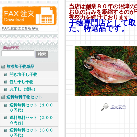
当店は創業８０年の沼津の
お魚の旨みを凝縮するのが
夜努力を続けております。
干物専門店として取
た、特選品です。
商品検索
無添加干物単品
開き塩干し干物
醤油干し干物
丸干し（塩味）
送料無料干物セット
送料無料セット（１００
拡大表示
０円代）
送料無料セット（２００
０円台）
送料無料セット（３００
０円代）