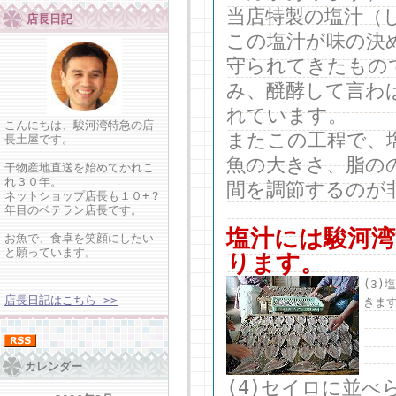
当店特製の塩汁（
店長日記
この塩汁が味の決
守られてきたもの
み、醗酵して言わ
れています。
こんにちは、駿河湾特急の店
またこの工程で、
長土屋です。
魚の大きさ、脂の
干物産地直送を始めてかれこ
れ３０年。
間を調節するのが
ネットショップ店長も１０+？
年目のベテラン店長です。
塩汁には駿河湾
お魚で、食卓を笑顔にしたい
と願っています。
ります。
(3
店長日記はこちら >>
きま
カレンダー
(4)セイロに並