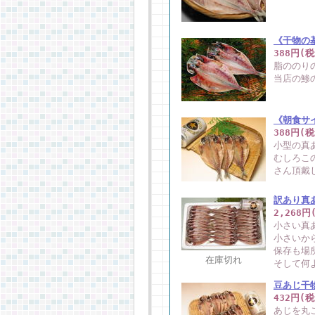
《干物の
388円(
脂ののり
当店の鯵
《朝食サ
388円(
小型の真
むしろこ
さん頂戴
訳あり真
2,268円
小さい真
小さいか
保存も場
在庫切れ
そして何
豆あじ干
432円(
あじを丸