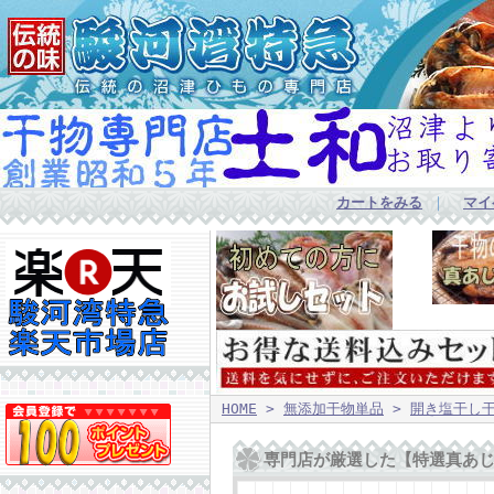
カートをみる
｜
マイ
HOME
>
無添加干物単品
>
開き塩干し
専門店が厳選した【特選真あじ