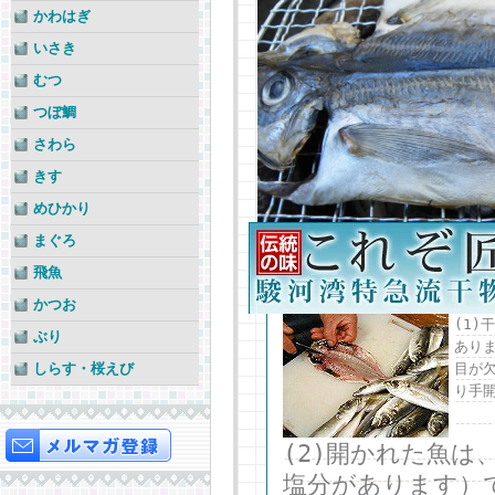
かわはぎ
いさき
むつ
つぼ鯛
さわら
きす
めひかり
まぐろ
飛魚
かつお
(1
ぶり
あり
しらす・桜えび
目が
り手
(2)開かれた魚は
塩分があります）