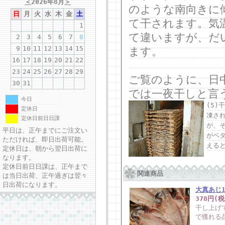
＜
2026年8月
＞
のような南向きに
日
月
火
水
木
金
土
て干されます。気
1
て違いますが、だ
2
3
4
5
6
7
8
9
10
11
12
13
14
15
ます。
16
17
18
19
20
21
22
23
24
25
26
27
28
29
ご覧のように、日
30
31
では一夜干しと言
今日
(5
定休日
凍さ
定休日前日日課
が、
平日は、正午までにご注文い
がベ
ただければ、即日出荷可能。
える
定休日は、朝から翌日出荷に
なります。
定休日前日日課は、正午まで
関連商品
は当日出荷、正午過ぎは翌々
日出荷になります。
大真あじ1
378円(
干し上げ
で獲れる