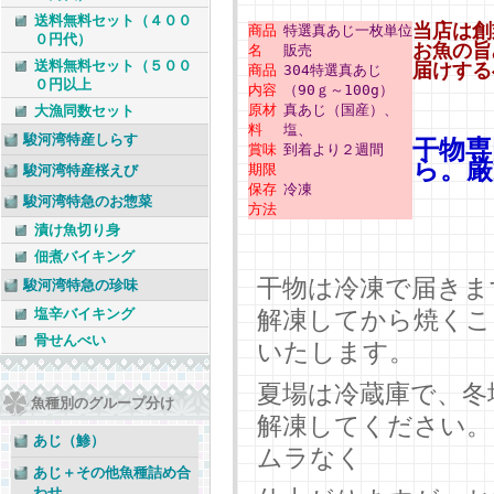
送料無料セット（４００
当店は創
商品
特選真あじ一枚単位
０円代）
お魚の旨
名
販売
送料無料セット（５００
届けする
商品
304特選真あじ
０円以上
内容
（90ｇ～100g）
原材
真あじ（国産）、
大漁同数セット
料
塩、
駿河湾特産しらす
干物専
賞味
到着より２週間
ら。厳
期限
駿河湾特産桜えび
保存
冷凍
駿河湾特急のお惣菜
方法
漬け魚切り身
佃煮バイキング
干物は冷凍で届きま
駿河湾特急の珍味
塩辛バイキング
解凍してから焼くこ
骨せんべい
いたします。
夏場は冷蔵庫で、冬
魚種別のグループ分け
解凍してください。
あじ（鯵）
ムラなく
あじ＋その他魚種詰め合
わせ