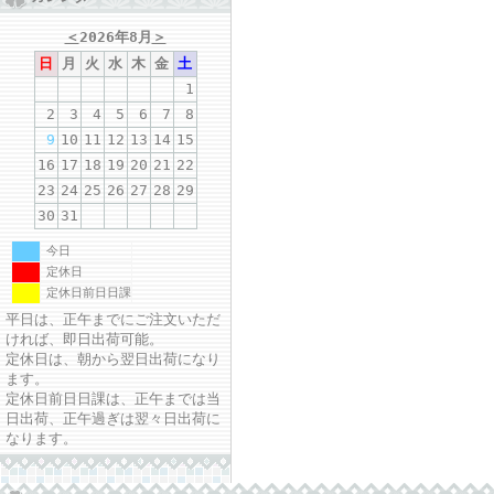
＜
2026年8月
＞
日
月
火
水
木
金
土
1
2
3
4
5
6
7
8
9
10
11
12
13
14
15
16
17
18
19
20
21
22
23
24
25
26
27
28
29
30
31
今日
定休日
定休日前日日課
平日は、正午までにご注文いただ
ければ、即日出荷可能。
定休日は、朝から翌日出荷になり
ます。
定休日前日日課は、正午までは当
日出荷、正午過ぎは翌々日出荷に
なります。