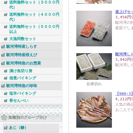
送料無料セット（３０００円
代）
釜上げセ
送料無料セット（４０００円
3,456円
代）
駿河湾の
送料無料セット（５０００円
釜茹でし
以上
大漁同数セット
駿河湾特産しらす
駿河湾し
駿河湾特産桜えび
3,942円
駿河湾特急のお惣菜
駿河湾し
漬け魚切り身
佃煮バイキング
在庫切れ
駿河湾特急の珍味
塩辛バイキング
【908-
4,212円
骨せんべい
人気の商
お二人で
魚種別のグループ分け
あじ（鯵）