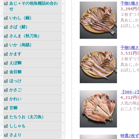
あじ＋その他魚種詰め合わ
干物5種さ
せ
3,294円
２枚ずつ
いわし（鰯）
真あじ,
お試しし
さば（鯖）
さんま（秋刀魚）
いか（烏賊）
干物5種さ
3,531円
かます
２枚ずつ
えぼ鯛
真あじ,
お試しし
金目鯛
ほっけ
かさご
【908-
4,212円
かれい
人気の商
甘鯛
お二人で
たちうお（太刀魚）
ししゃも
さより
特選2枚