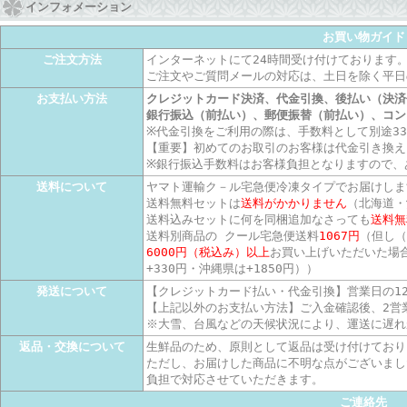
インフォメーション
お買い物ガイド
ご注文方法
インターネットにて24時間受け付けております
ご注文やご質問メールの対応は、土日を除く平日
お支払い方法
クレジットカード決済、代金引換、後払い（決済
銀行振込（前払い）、郵便振替（前払い）、コン
※代金引換をご利用の際は、手数料として別途3
【重要】初めてのお取引のお客様は代金引き換え
※銀行振込手数料はお客様負担となりますので、
送料について
ヤマト運輸ク－ル宅急便冷凍タイプでお届けしま
送料無料セットは
送料がかかりません
（北海道・
送料込みセットに何を同梱追加なさっても
送料無
送料別商品の クール宅急便送料
1067円
（但し（
6000円（税込み）以上
お買い上げいただいた場
+330円・沖縄県は+1850円））
発送について
【クレジットカード払い・代金引換】営業日の1
【上記以外のお支払い方法】ご入金確認後、2営
※大雪、台風などの天候状況により、運送に遅れ
返品・交換について
生鮮品のため、原則として返品は受け付けており
ただし、お届けした商品に不明な点がございまし
負担で対応させていただきます。
ご連絡先