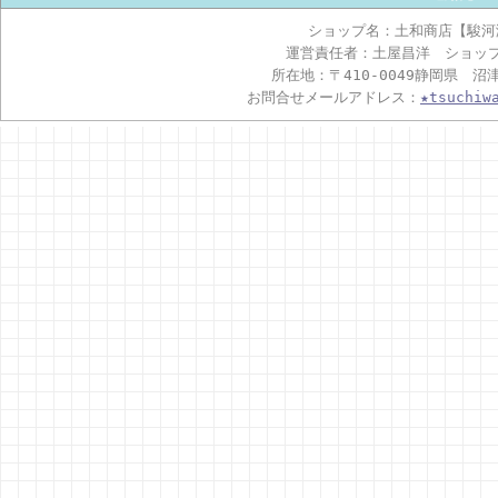
ショップ名：土和商店【駿河
運営責任者：土屋昌洋 ショッ
所在地：〒410-0049静岡県 沼
お問合せメールアドレス：
★tsuchiw