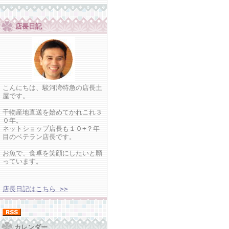
店長日記
こんにちは、駿河湾特急の店長土
屋です。
干物産地直送を始めてかれこれ３
０年。
ネットショップ店長も１０+？年
目のベテラン店長です。
お魚で、食卓を笑顔にしたいと願
っています。
店長日記はこちら >>
カレンダー