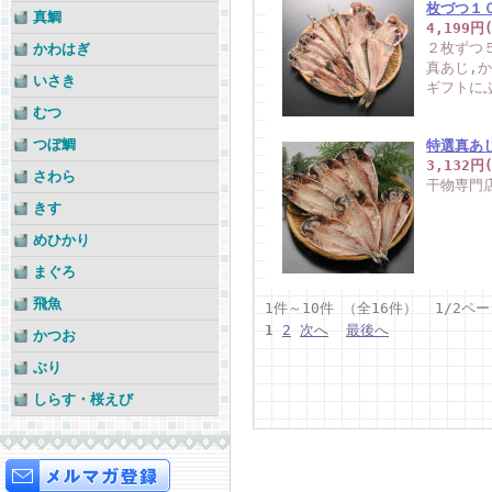
枚づつ１
真鯛
4,199円
２枚ずつ
かわはぎ
真あじ,
いさき
ギフトに
むつ
つぼ鯛
特選真あ
3,132円
さわら
干物専門
きす
めひかり
まぐろ
飛魚
1件～10件 （全16件） 1/2ペ
1
2
次へ
最後へ
かつお
ぶり
しらす・桜えび