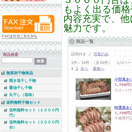
もよく出る価格
内容充実で、他
魅力です。
商品一覧
説明付き /
写真のみ
商品検索
1件～10件 （全16件） 1/2ペ
1
2
次へ
最後へ
無添加干物単品
小型真あ
開き塩干し干物
3,780円
醤油干し干物
小さいけ
丸干し（塩味）
送料無料干物セット
特選真あ
送料無料セット（１０００円
3,780円
代）
干物専門
送料無料セット（２０００円
台）