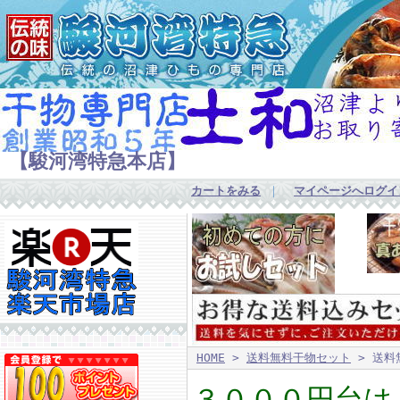
【駿河湾特急本店】
カートをみる
｜
マイページへログイ
HOME
>
送料無料干物セット
> 送料
３０００円台は