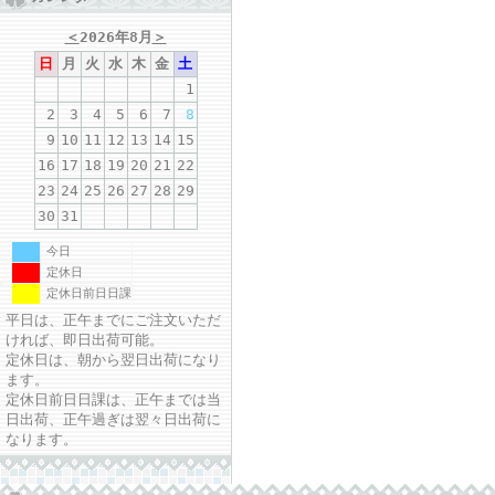
＜
2026年8月
＞
日
月
火
水
木
金
土
1
2
3
4
5
6
7
8
9
10
11
12
13
14
15
16
17
18
19
20
21
22
23
24
25
26
27
28
29
30
31
今日
定休日
定休日前日日課
平日は、正午までにご注文いただ
ければ、即日出荷可能。
定休日は、朝から翌日出荷になり
ます。
定休日前日日課は、正午までは当
日出荷、正午過ぎは翌々日出荷に
なります。