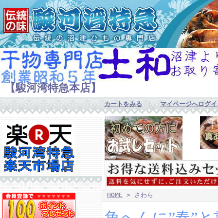
【駿河湾特急本店】
カートをみる
｜
マイページへログイ
HOME
> さわら
魚へんに”春”