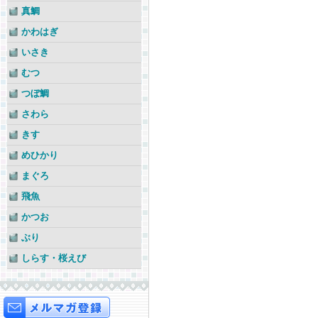
真鯛
かわはぎ
いさき
むつ
つぼ鯛
さわら
きす
めひかり
まぐろ
飛魚
かつお
ぶり
しらす・桜えび