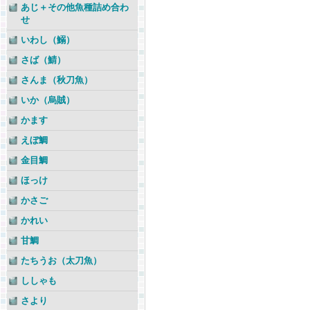
あじ＋その他魚種詰め合わ
せ
いわし（鰯）
さば（鯖）
さんま（秋刀魚）
いか（烏賊）
かます
えぼ鯛
金目鯛
ほっけ
かさご
かれい
甘鯛
たちうお（太刀魚）
ししゃも
さより