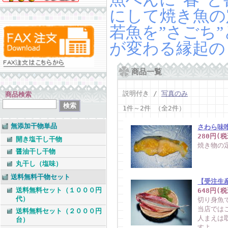
にして焼き魚の
若魚を”さごち
が変わる縁起の
商品一覧
説明付き /
写真のみ
商品検索
1件～2件 （全2件）
無添加干物単品
さわら味
280円(税
開き塩干し干物
焼き物の
醤油干し干物
丸干し（塩味）
送料無料干物セット
【受注生
送料無料セット（１０００円
648円(税
代）
切り身魚
当店では
送料無料セット（２０００円
人まえは
台）
すよ。