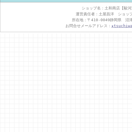
ショップ名：土和商店【駿河
運営責任者：土屋昌洋 ショッ
所在地：〒410-0049静岡県 沼
お問合せメールアドレス：
★tsuchiw