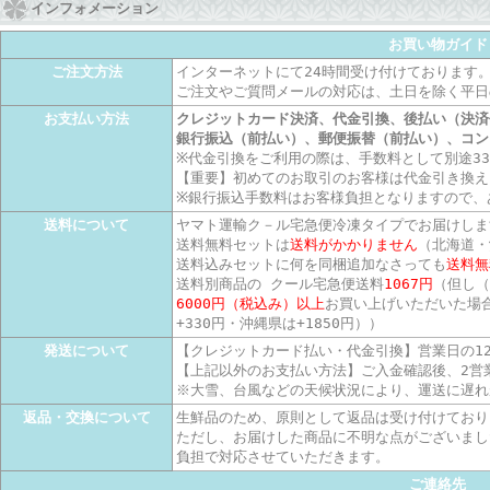
インフォメーション
お買い物ガイド
ご注文方法
インターネットにて24時間受け付けております
ご注文やご質問メールの対応は、土日を除く平日
お支払い方法
クレジットカード決済、代金引換、後払い（決済
銀行振込（前払い）、郵便振替（前払い）、コン
※代金引換をご利用の際は、手数料として別途3
【重要】初めてのお取引のお客様は代金引き換え
※銀行振込手数料はお客様負担となりますので、
送料について
ヤマト運輸ク－ル宅急便冷凍タイプでお届けしま
送料無料セットは
送料がかかりません
（北海道・
送料込みセットに何を同梱追加なさっても
送料無
送料別商品の クール宅急便送料
1067円
（但し（
6000円（税込み）以上
お買い上げいただいた場
+330円・沖縄県は+1850円））
発送について
【クレジットカード払い・代金引換】営業日の1
【上記以外のお支払い方法】ご入金確認後、2営
※大雪、台風などの天候状況により、運送に遅れ
返品・交換について
生鮮品のため、原則として返品は受け付けており
ただし、お届けした商品に不明な点がございまし
負担で対応させていただきます。
ご連絡先