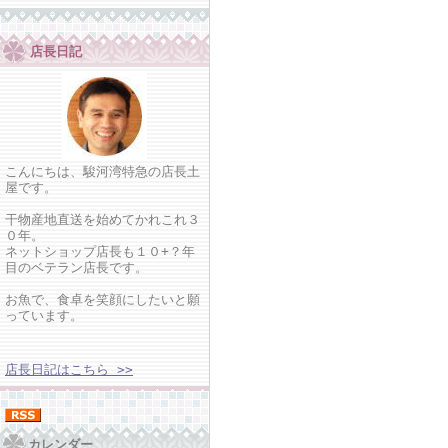
店長日記
こんにちは、駿河湾特急の店長土
屋です。
干物産地直送を始めてかれこれ３
０年。
ネットショップ店長も１０+？年
目のベテラン店長です。
お魚で、食卓を笑顔にしたいと願
っています。
店長日記はこちら >>
カレンダー