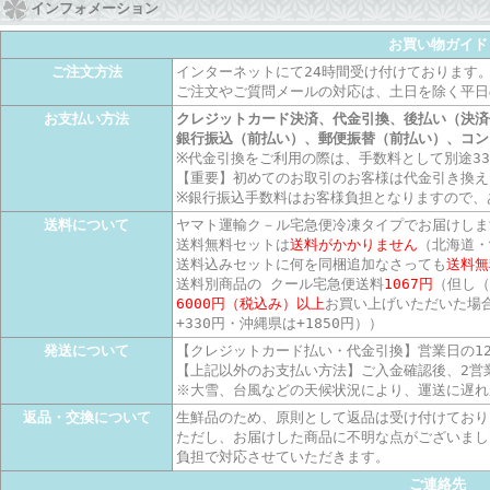
インフォメーション
お買い物ガイド
ご注文方法
インターネットにて24時間受け付けております
ご注文やご質問メールの対応は、土日を除く平日
お支払い方法
クレジットカード決済、代金引換、後払い（決済
銀行振込（前払い）、郵便振替（前払い）、コン
※代金引換をご利用の際は、手数料として別途3
【重要】初めてのお取引のお客様は代金引き換え
※銀行振込手数料はお客様負担となりますので、
送料について
ヤマト運輸ク－ル宅急便冷凍タイプでお届けしま
送料無料セットは
送料がかかりません
（北海道・
送料込みセットに何を同梱追加なさっても
送料無
送料別商品の クール宅急便送料
1067円
（但し（
6000円（税込み）以上
お買い上げいただいた場
+330円・沖縄県は+1850円））
発送について
【クレジットカード払い・代金引換】営業日の1
【上記以外のお支払い方法】ご入金確認後、2営
※大雪、台風などの天候状況により、運送に遅れ
返品・交換について
生鮮品のため、原則として返品は受け付けており
ただし、お届けした商品に不明な点がございまし
負担で対応させていただきます。
ご連絡先