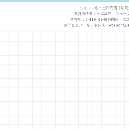
ショップ名：土和商店【駿河
運営責任者：土屋昌洋 ショッ
所在地：〒410-0049静岡県 沼
お問合せメールアドレス：
★tsuchiw