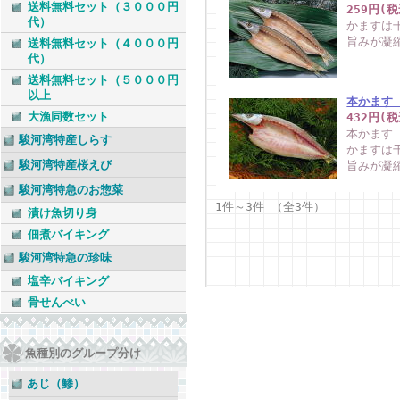
送料無料セット（３０００円
259円(税
代）
かますは
旨みが凝
送料無料セット（４０００円
代）
送料無料セット（５０００円
以上
本かます（
大漁同数セット
432円(税
本かます
駿河湾特産しらす
かますは
駿河湾特産桜えび
旨みが凝
駿河湾特急のお惣菜
1件～3件 （全3件）
漬け魚切り身
佃煮バイキング
駿河湾特急の珍味
塩辛バイキング
骨せんべい
魚種別のグループ分け
あじ（鯵）