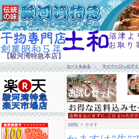
【駿河湾特急本店】
カートをみる
｜
マイページへログイ
HOME
> かます