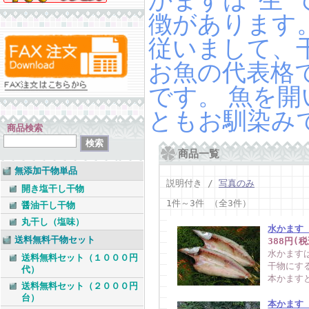
かますは”生
徴があります
従いまして、
お魚の代表格
です。 魚を
ともお馴染み
商品検索
商品一覧
無添加干物単品
説明付き /
写真のみ
開き塩干し干物
1件～3件 （全3件）
醤油干し干物
丸干し（塩味）
水かます
送料無料干物セット
388円(税
水かます
送料無料セット（１０００円
干物にす
代）
本かます
送料無料セット（２０００円
台）
本かます