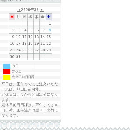
＜
2026年8月
＞
日
月
火
水
木
金
土
1
2
3
4
5
6
7
8
9
10
11
12
13
14
15
16
17
18
19
20
21
22
23
24
25
26
27
28
29
30
31
今日
定休日
定休日前日日課
平日は、正午までにご注文いただ
ければ、即日出荷可能。
定休日は、朝から翌日出荷になり
ます。
定休日前日日課は、正午までは当
日出荷、正午過ぎは翌々日出荷に
なります。