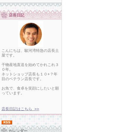
店長日記
こんにちは、駿河湾特急の店長土
屋です。
干物産地直送を始めてかれこれ３
０年。
ネットショップ店長も１０+？年
目のベテラン店長です。
お魚で、食卓を笑顔にしたいと願
っています。
店長日記はこちら >>
カレンダー