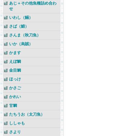
あじ＋その他魚種詰め合わ
せ
いわし（鰯）
さば（鯖）
さんま（秋刀魚）
いか（烏賊）
かます
えぼ鯛
金目鯛
ほっけ
かさご
かれい
甘鯛
たちうお（太刀魚）
ししゃも
さより