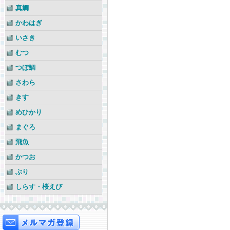
真鯛
かわはぎ
いさき
むつ
つぼ鯛
さわら
きす
めひかり
まぐろ
飛魚
かつお
ぶり
しらす・桜えび