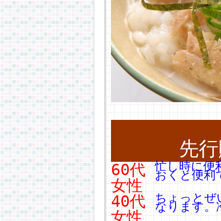
先行
忙し時に便
60代
おくと便利
女性
ちょっとぜ
40代
なります。
女性