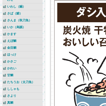
いわし（鰯）
さば（鯖）
さんま（秋刀魚）
いか（烏賊）
かます
えぼ鯛
金目鯛
ほっけ
かさご
かれい
甘鯛
たちうお（太刀魚）
ししゃも
さより
真鯛