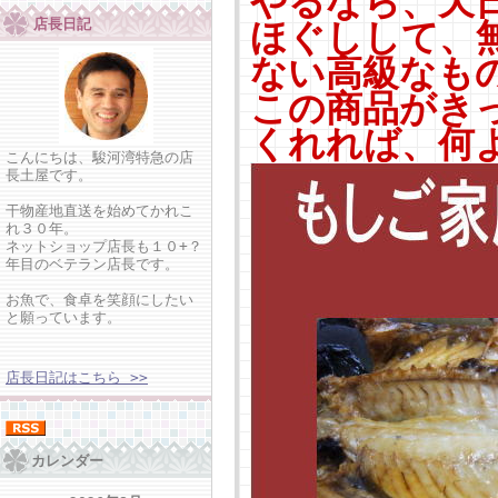
やるなら、天
店長日記
ほぐしして、
ない高級なも
この商品がき
くれれば、何
こんにちは、駿河湾特急の店
長土屋です。
干物産地直送を始めてかれこ
れ３０年。
ネットショップ店長も１０+？
年目のベテラン店長です。
お魚で、食卓を笑顔にしたい
と願っています。
店長日記はこちら >>
カレンダー