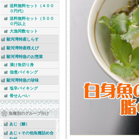
送料無料セット（４００
０円代）
送料無料セット（５００
０円以上
大漁同数セット
駿河湾特産しらす
駿河湾特産桜えび
駿河湾特急のお惣菜
漬け魚切り身
佃煮バイキング
駿河湾特急の珍味
塩辛バイキング
骨せんべい
魚種別のグループ分け
あじ（鯵）
あじ＋その他魚種詰め合
わせ