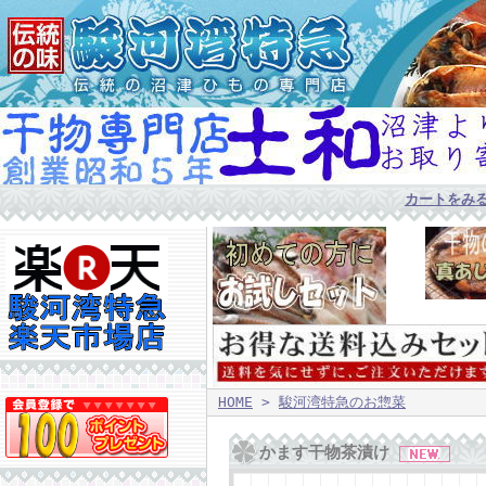
カートをみ
HOME
>
駿河湾特急のお惣菜
かます干物茶漬け