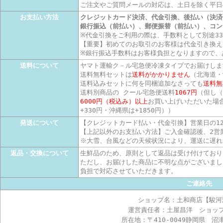
ご注文やご質問メールの対応は、土日を除く平日
お支払い方法
クレジットカード決済、代金引換、後払い（決済
銀行振込（前払い）、郵便振替（前払い）、コン
※代金引換をご利用の際は、手数料として別途3
【重要】初めてのお取引のお客様は代金引き換え
※銀行振込手数料はお客様負担となりますので、
送料について
ヤマト運輸ク－ル宅急便冷凍タイプでお届けしま
送料無料セットは
送料がかかりません
（北海道・
送料込みセットに何を同梱追加なさっても
送料無
送料別商品の クール宅急便送料
1067円
（但し（
6000円（税込み）以上
お買い上げいただいた場
+330円・沖縄県は+1850円））
発送について
【クレジットカード払い・代金引換】営業日の1
【上記以外のお支払い方法】ご入金確認後、2営
※大雪、台風などの天候状況により、運送に遅れ
返品・交換について
生鮮品のため、原則として返品は受け付けており
ただし、お届けした商品に不明な点がございまし
負担で対応させていただきます。
ご連絡先
ショップ名：土和商店【駿河
運営責任者：土屋昌洋 ショッ
所在地：〒410-0049静岡県 沼