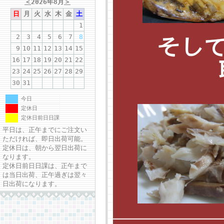
＜
2026年8月
＞
日
月
火
水
木
金
土
1
2
3
4
5
6
7
8
9
10
11
12
13
14
15
16
17
18
19
20
21
22
23
24
25
26
27
28
29
30
31
今日
定休日
定休日前日日課
平日は、正午までにご注文い
ただければ、即日出荷可能。
定休日は、朝から翌日出荷に
なります。
定休日前日日課は、正午まで
は当日出荷、正午過ぎは翌々
日出荷になります。