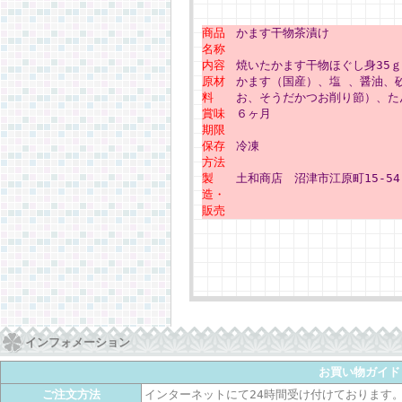
商品
かます干物茶漬け
名称
内容
焼いたかます干物ほぐし身35ｇ
原材
かます（国産）、塩 、醤油、
料
お、そうだかつお削り節）、た
賞味
６ヶ月
期限
保存
冷凍
方法
製
土和商店 沼津市江原町15-54
造・
販売
インフォメーション
お買い物ガイド
ご注文方法
インターネットにて24時間受け付けております