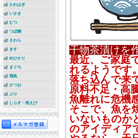
かわはぎ
いさき
むつ
つぼ鯛
さわら
干物茶漬けを
きす
最近、ご家庭
めひかり
れるようです
まぐろ
飛魚
落ち込んで来
かつお
原料不足・高
ぶり
魚離れに危機
しらす・桜えび
そこで、魚を
いないものか
のアイディア