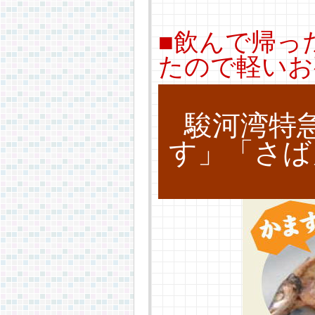
■飲んで帰っ
たので軽いお
駿河湾特
す」「さば